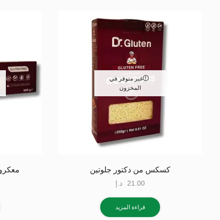
غير متوفر في
المخزون
كسكس من دكتور جلوتين
معكرون
21.00
د.إ
قراءة المزيد