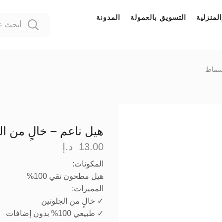
لمنزلية
التسويق بالعمولة
المدونة
قسماط
هيل ناعم – خالٍ من ال
13.00
د.إ
المكونات:
هيل مطحون نقي 100%
المميزات:
✓ خالٍ من الجلوتين
✓ طبيعي 100% بدون إضافات