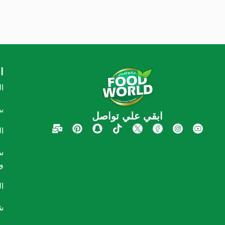
ا
ا
ب
ابقي علي تواصل
ا
س
و
ا
ش