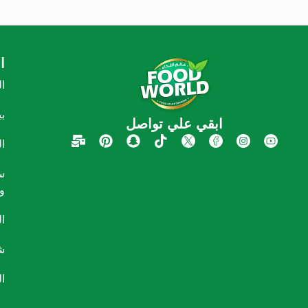
ا
ا
ب
ابقي علي تواصل
ا
س
و
ا
ش
ا