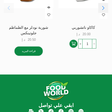
كاكاو ناتشوربي
شوربة نودلز مع الطماطم
جلوتينكس
20.00
د.إ
20.50
د.إ
قراءة المزيد
ابقي علي تواصل