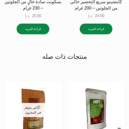
كابتشينو سريع التحضير خالي
بسكويت سادة خالٍ من الجلوتين
من الجلوتين – 200 غرام
– 230 غرام
24.00
د.إ
20.00
د.إ
قراءة المزيد
قراءة المزيد
منتجات ذات صله
غير متوفر
في المخزون