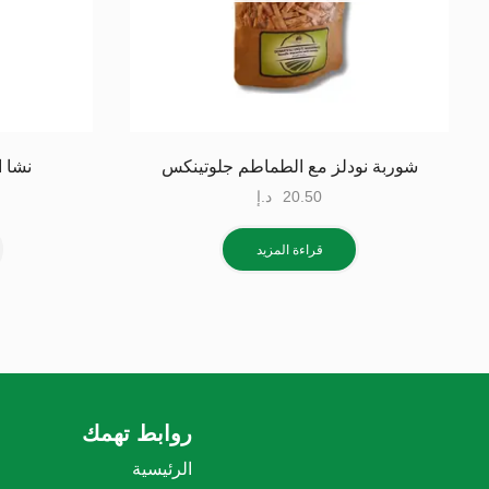
شوربة نودلز مع الطماطم جلوتينكس
نشا ا
20.50
د.إ
قراءة المزيد
روابط تهمك
الرئيسية