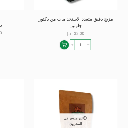
مزيج دقيق متعدد الاستخدامات من دكتور
با
جلوتين
0
33.00
د.إ
غير متوفر في
المخزون