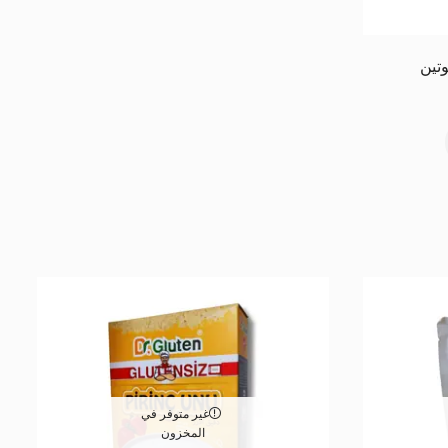
وتين
غير متوفر في
المخزون