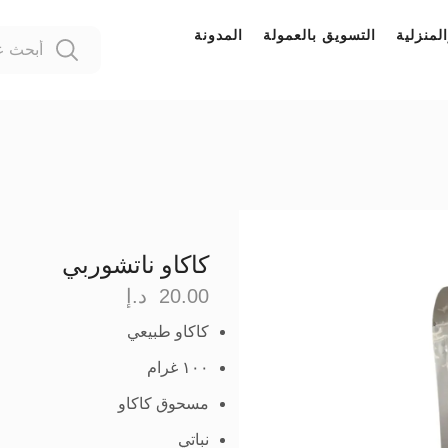
لمنزلية
التسويق بالعمولة
المدونة
كاكاو ناتشوربي
20.00
د.إ
كاكاو طبيعي
١٠٠ غرام
مسحوق كاكاو
نباتي