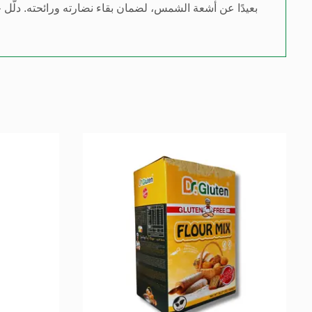
بعيدًا عن أشعة الشمس، لضمان بقاء نضارته ورائحته. دلّل ح