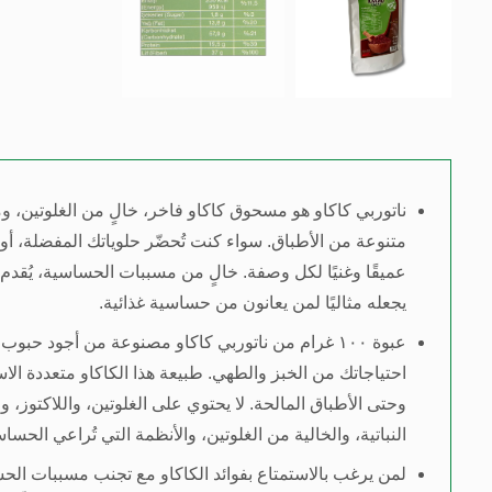
ناتوربي كاكاو هو مسحوق كاكاو فاخر، خالٍ من الغلوتين، وم
متنوعة من الأطباق. سواء كنت تُحضّر حلوياتك المفضلة، أو كع
عميقًا وغنيًا لكل وصفة. خالٍ من مسببات الحساسية، يُقدم مس
يجعله مثاليًا لمن يعانون من حساسية غذائية.
عبوة ١٠٠ غرام من ناتوربي كاكاو مصنوعة من أجود ح
احتياجاتك من الخبز والطهي. طبيعة هذا الكاكاو متعددة ا
وحتى الأطباق المالحة. لا يحتوي على الغلوتين، واللاكتوز،
النباتية، والخالية من الغلوتين، والأنظمة التي تُراعي الحساس
لمن يرغب بالاستمتاع بفوائد الكاكاو مع تجنب مسببات الحسا