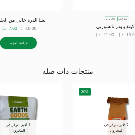
100 غرام
250 غرام
نشا الذرة خالي من الجل
كينغ باودر ناتشوربي
10.00
د.إ
7.00
د.إ
13.0
د.إ
–
21.00
د.إ
قراءة المزيد
منتجات ذات صله
30%
غير متوفر في
غير متوفر في
المخزون
المخزون