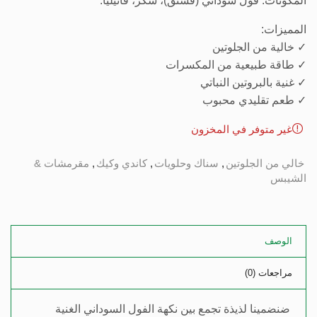
المكونات: فول سوداني (فستق)، سكر، فانيليا.
المميزات:
✓ خالية من الجلوتين
✓ طاقة طبيعية من المكسرات
✓ غنية بالبروتين النباتي
✓ طعم تقليدي محبوب
غير متوفر في المخزون
خالي من الجلوتين
,
سناك وحلويات
,
كاندي وكيك
,
مقرمشات &
الشيبس
الوصف
مراجعات (0)
ضنضمينا لذيذة تجمع بين نكهة الفول السوداني الغنية