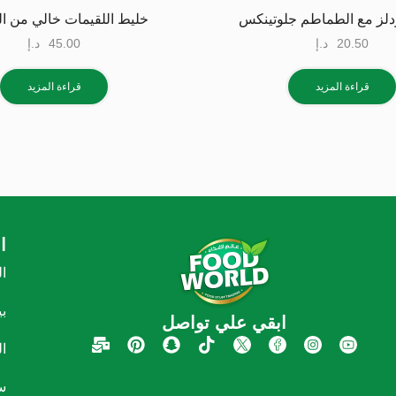
دلز مع الطماطم جلوتينكس
خليط اللقيمات خالي من ال
20.50
د.إ
45.00
د.إ
قراءة المزيد
قراءة المزيد
ا
ا
ب
ابقي علي تواصل
ا
س