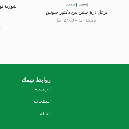
500غرام
1000 غرام
شوربة نو
برغل ذرة خشن من دكتور جلوتين
15.25
د.إ
–
27.00
د.إ
روابط تهمك
الرئيسية
المنتجات
السلة