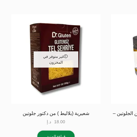
غير متوفر في
المخزون
 الجلوتين –
شعيرية (بلاليط ) من دكتور جلوتين
18.00
د.إ
قراءة المزيد