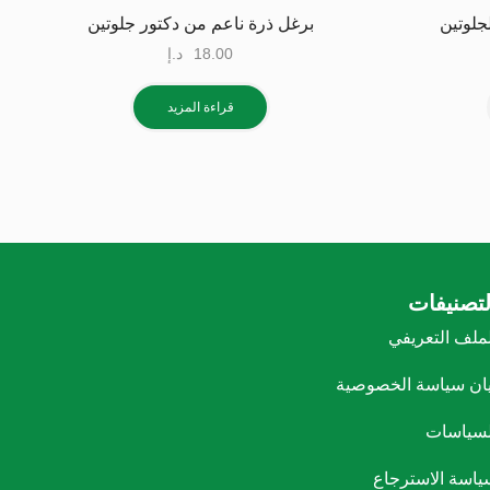
جلوتين
برغل ذرة ناعم من دكتور جلوتين
18.00
د.إ
قراءة المزيد
لتصنيفات
لملف التعريفي
يان سياسة الخصوصية
لسياسات
ياسة الاسترجاع