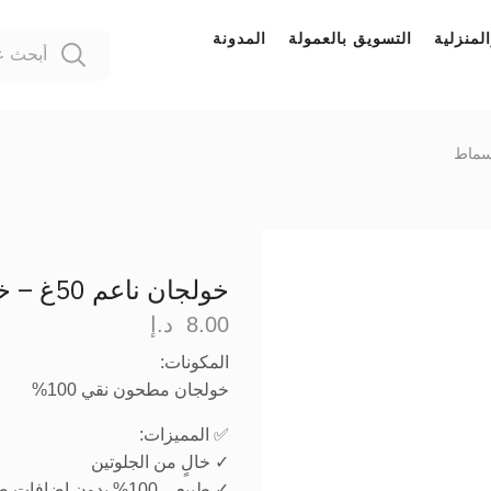
لمنزلية
التسويق بالعمولة
المدونة
قسماط
خولجان ناعم 50غ – خالٍ من الجلوتين
8.00
د.إ
المكونات:
خولجان مطحون نقي 100%
✅ المميزات:
✓ خالٍ من الجلوتين
✓ طبيعي 100% بدون إضافات صناعية