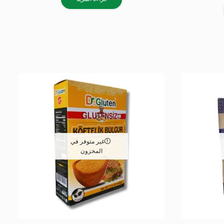
غير متوفر في
المخزون