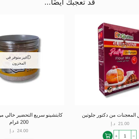
قد تعجبك أيضًا...
غير متوفر في
المخزون
 المعجنات من دكتور جلوتين
كابتشينو سريع التحضير خالي من
200 غرام
21.00
د.إ
24.00
د.إ