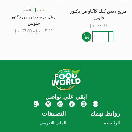
500غرام
1000 غرام
مزيج دقيق كيك كاكاو من دكتور
برغل ذرة خشن من دكتور
جلوتين
جلوتين
22.00
د.إ
15.25
د.إ
–
27.00
د.إ
ابقي علي تواصل
روابط تهمك
التصنيفات
الرئيسية
الملف التعريفي