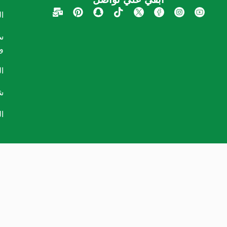
ا
س
و
ا
ش
ا