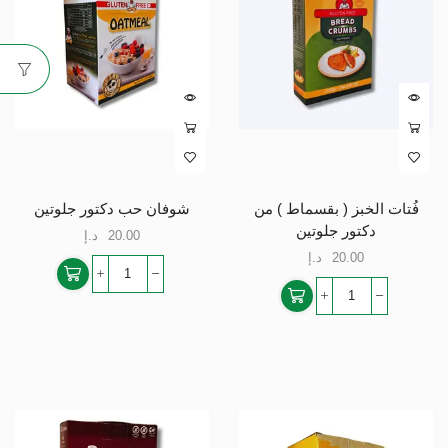
فُتات الخبز ( بقسماط ) من
شوفان حب دكتور جلوتين
دكتور جلوتين
20.00
د.إ
20.00
د.إ